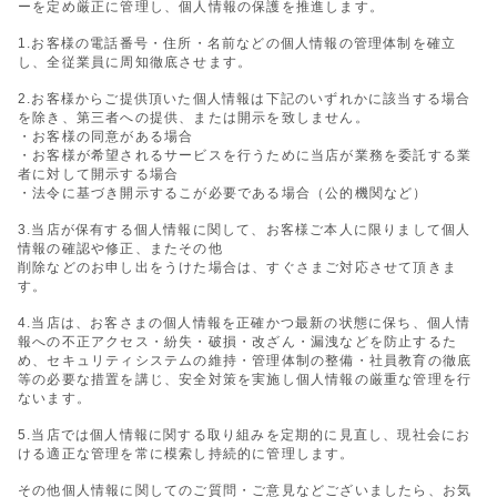
ーを定め厳正に管理し、個人情報の保護を推進します。
1.お客様の電話番号・住所・名前などの個人情報の管理体制を確立
し、全従業員に周知徹底させます。
2.お客様からご提供頂いた個人情報は下記のいずれかに該当する場合
を除き、第三者への提供、または開示を致しません。
・お客様の同意がある場合
・お客様が希望されるサービスを行うために当店が業務を委託する業
者に対して開示する場合
・法令に基づき開示するこが必要である場合（公的機関など）
3.当店が保有する個人情報に関して、お客様ご本人に限りまして個人
情報の確認や修正、またその他
削除などのお申し出をうけた場合は、すぐさまご対応させて頂きま
す。
4.当店は、お客さまの個人情報を正確かつ最新の状態に保ち、個人情
報への不正アクセス・紛失・破損・改ざん・漏洩などを防止するた
め、セキュリティシステムの維持・管理体制の整備・社員教育の徹底
等の必要な措置を講じ、安全対策を実施し個人情報の厳重な管理を行
ないます。
5.当店では個人情報に関する取り組みを定期的に見直し、現社会にお
ける適正な管理を常に模索し持続的に管理します。
その他個人情報に関してのご質問・ご意見などございましたら、お気