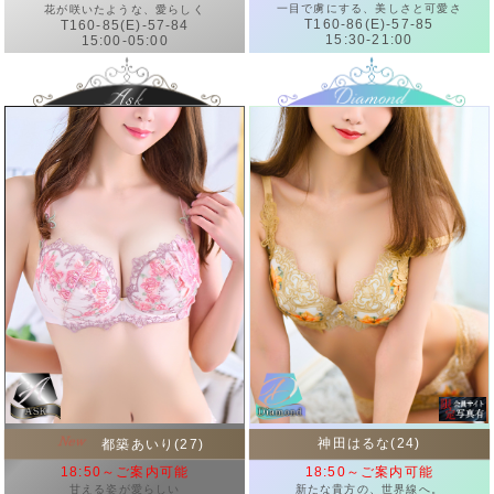
一目で虜にする、美しさと可愛さ
花が咲いたような、愛らしく
T160-86(E)-57-85
T160-85(E)-57-84
15:30-21:00
15:00-05:00
神田はるな(24)
都築あいり(27)
18:50～ご案内可能
18:50～ご案内可能
新たな貴方の、世界線へ。
甘える姿が愛らしい