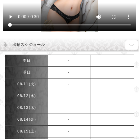
出勤スケジュール
本日
明日
08/11(火)
08/12(水)
08/13(木)
08/14(金)
08/15(土)