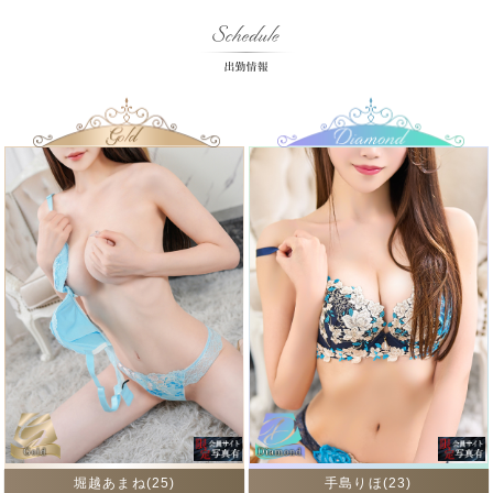
堀越あまね(25)
手島りほ(23)