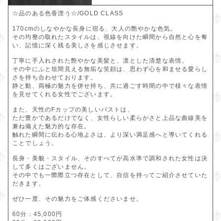
08/28(金)
☆品のある色香漂う☆/GOLD CLASS
170cmのしなやかな長身に宿る、大人の艶やかな色気。
08/29(土)
その均整の取れたスタイルは、視線を向けた瞬間から自然と心を奪
い、記憶に深く残る美しさを感じさせます。
08/30(日)
丁寧に手入れされた艶やかな美髪と、凛とした清楚な表情。
08/31(月)
その中にふと垣間見える無垢な笑顔は、思わず心を和ませる愛らし
さを持ち合わせております。
09/01(火)
静と動、両極の魅力を併せ持ち、共に過ごす時間の中で様々な表情
を見せてくれる女性でございます。
09/02(水)
また、天性のFカップの美しいバストは、
ただ豊かであるだけでなく、女性らしい柔らかさと上品な曲線美を
09/03(木)
兼ね備えた魅力的な存在。
触れた瞬間に伝わる心地よさは、より深い満足感へと導いてくれる
09/04(金)
ことでしょう。
長身・美貌・スタイル、そのすべてが高水準で調和された女性は決
09/05(土)
して多くはございません。
その中でも一際際立つ存在として、自信を持ってご紹介させていた
だきます。
ぜひ一度、その魅力をご体感くださいませ。
60分：45,000円