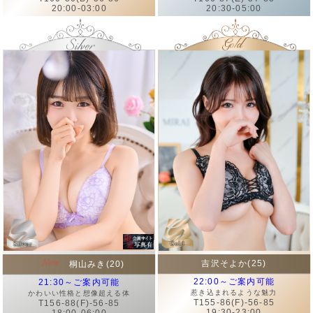
20:00-03:00
20:30-05:00
吉沢そよか(25)
桐山みき(20)
22:00～ご案内可能
21:30～ご案内可能
惹き込まれるような魅力
かわいい性格と想像超える体
T155-86(F)-56-85
T156-88(F)-56-85
19:30-23:00
18:00-06:00