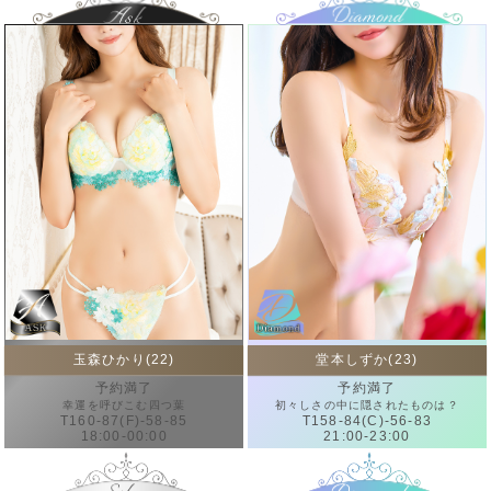
玉森ひかり(22)
堂本しずか(23)
予約満了
予約満了
幸運を呼びこむ四つ葉
初々しさの中に隠されたものは？
T160-87(F)-58-85
T158-84(C)-56-83
18:00-00:00
21:00-23:00