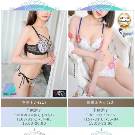
本多もか(21)
前園あみか(23)
予約満了
予約満了
心の高鳴りが抑えきれない
王道モテ顔ヒロイン
T167-83(C)-54-85
T157-83(C)-55-84
15:00-20:00
15:00-22:00