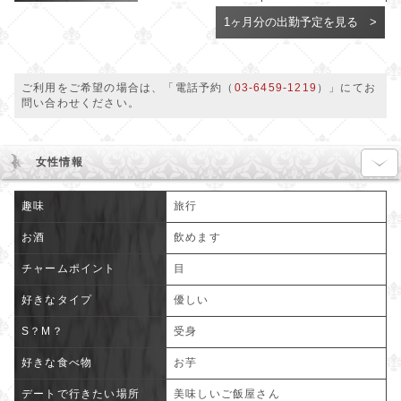
08/16(日)
1ヶ月分の出勤予定を見る >
08/17(月)
08/18(火)
ご利用をご希望の場合は、「電話予約（
03-6459-1219
）」にてお
問い合わせください。
08/19(水)
08/20(木)
女性情報
08/21(金)
趣味
旅行
08/22(土)
お酒
飲めます
08/23(日)
チャームポイント
目
08/24(月)
好きなタイプ
優しい
08/25(火)
S？M？
受身
08/26(水)
好きな食べ物
お芋
08/27(木)
デートで行きたい場所
美味しいご飯屋さん