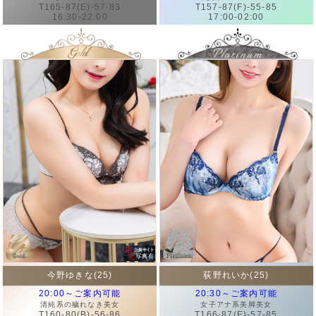
T157-87(F)-55-85
T165-87(E)-57-83
17:00-02:00
16:30-22:00
今野ゆきな(25)
荻野れいか(25)
20:00～ご案内可能
20:30～ご案内可能
清純系の穢れなき美女
女子アナ系美脚美女
T160-80(B)-56-86
T166-87(E)-57-85