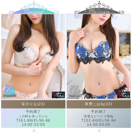
笹川りえ(23)
草野こはね(22)
予約満了
予約満了
この時を待っていた
清楚なビーナス降臨
T161-88(F)-56-86
T153-84(D)-56-84
14:00-23:00
14:00-00:00